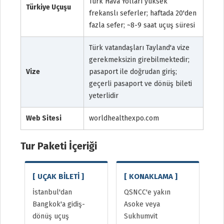
Türk Hava Yolları yüksek
Türkiye Uçuşu
frekanslı seferler; haftada 20'den
fazla sefer; ~8-9 saat uçuş süresi
Türk vatandaşları Tayland'a vize
gerekmeksizin girebilmektedir;
Vize
pasaport ile doğrudan giriş;
geçerli pasaport ve dönüş bileti
yeterlidir
Web Sitesi
worldhealthexpo.com
Tur Paketi İçeriği
[ UÇAK BİLETİ ]
[ KONAKLAMA ]
İstanbul'dan
QSNCC'e yakın
Bangkok'a gidiş-
Asoke veya
dönüş uçuş
Sukhumvit