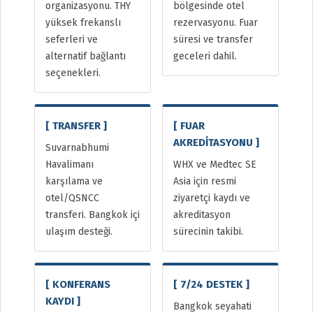
organizasyonu. THY
bölgesinde otel
yüksek frekanslı
rezervasyonu. Fuar
seferleri ve
süresi ve transfer
alternatif bağlantı
geceleri dahil.
seçenekleri.
[ TRANSFER ]
[ FUAR
AKREDİTASYONU ]
Suvarnabhumi
Havalimanı
WHX ve Medtec SE
karşılama ve
Asia için resmi
otel/QSNCC
ziyaretçi kaydı ve
transferi. Bangkok içi
akreditasyon
ulaşım desteği.
sürecinin takibi.
[ KONFERANS
[ 7/24 DESTEK ]
KAYDI ]
Bangkok seyahati