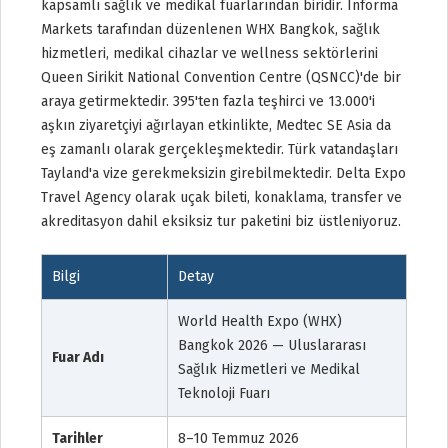
kapsamlı sağlık ve medikal fuarlarından biridir. Informa
Markets tarafından düzenlenen WHX Bangkok, sağlık
hizmetleri, medikal cihazlar ve wellness sektörlerini
Queen Sirikit National Convention Centre (QSNCC)'de bir
araya getirmektedir. 395'ten fazla teşhirci ve 13.000'i
aşkın ziyaretçiyi ağırlayan etkinlikte, Medtec SE Asia da
eş zamanlı olarak gerçekleşmektedir. Türk vatandaşları
Tayland'a vize gerekmeksizin girebilmektedir. Delta Expo
Travel Agency olarak uçak bileti, konaklama, transfer ve
akreditasyon dahil eksiksiz tur paketini biz üstleniyoruz.
Bilgi
Detay
World Health Expo (WHX)
Bangkok 2026 — Uluslararası
Fuar Adı
Sağlık Hizmetleri ve Medikal
Teknoloji Fuarı
Tarihler
8–10 Temmuz 2026