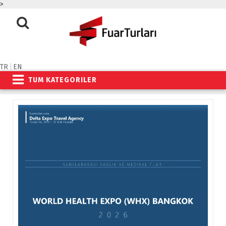
>
TR
|
EN
TUM KATEGORILER