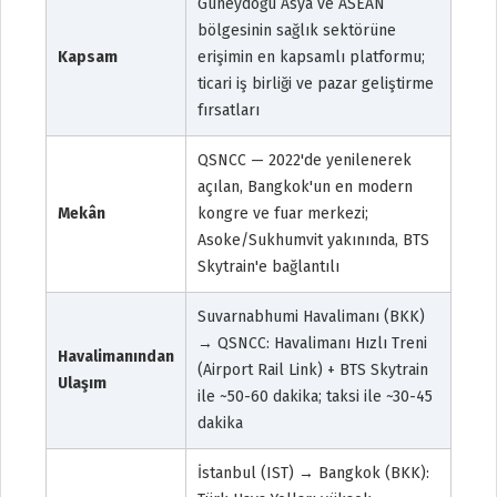
Güneydoğu Asya ve ASEAN
bölgesinin sağlık sektörüne
Kapsam
erişimin en kapsamlı platformu;
ticari iş birliği ve pazar geliştirme
fırsatları
QSNCC — 2022'de yenilenerek
açılan, Bangkok'un en modern
Mekân
kongre ve fuar merkezi;
Asoke/Sukhumvit yakınında, BTS
Skytrain'e bağlantılı
Suvarnabhumi Havalimanı (BKK)
→ QSNCC: Havalimanı Hızlı Treni
Havalimanından
(Airport Rail Link) + BTS Skytrain
Ulaşım
ile ~50-60 dakika; taksi ile ~30-45
dakika
İstanbul (IST) → Bangkok (BKK):