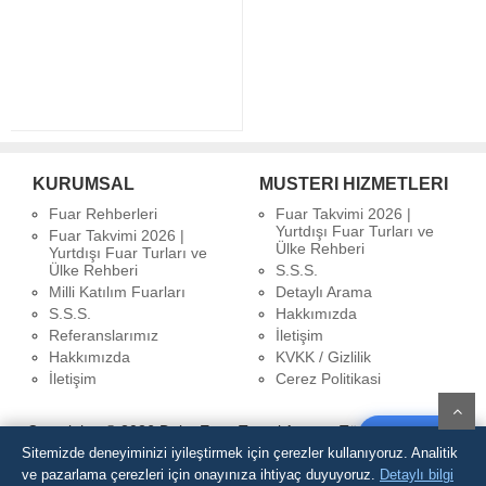
KURUMSAL
MUSTERI HIZMETLERI
Fuar Rehberleri
Fuar Takvimi 2026 |
Yurtdışı Fuar Turları ve
Fuar Takvimi 2026 |
Ülke Rehberi
Yurtdışı Fuar Turları ve
Ülke Rehberi
S.S.S.
Milli Katılım Fuarları
Detaylı Arama
S.S.S.
Hakkımızda
Referanslarımız
İletişim
Hakkımızda
KVKK / Gizlilik
İletişim
Cerez Politikasi
Copyrights © 2026 Delta Expo Travel Agency Türsab Belge No:
Yorum Yaz
3970
Sitemizde deneyiminizi iyileştirmek için çerezler kullanıyoruz. Analitik
WhatsApp Destek Hattı
ve pazarlama çerezleri için onayınıza ihtiyaç duyuyoruz.
Detaylı bilgi