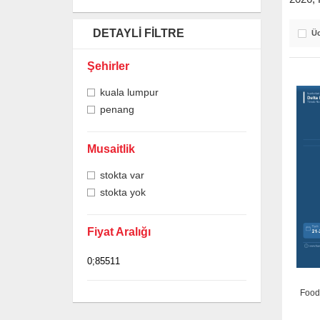
DETAYLI FILTRE
Üc
Şehirler
kuala lumpur
penang
Musaitlik
stokta var
stokta yok
Fiyat Aralığı
Food