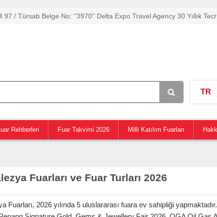
 97 / Türsab Belge No: ''3970'' Delta Expo Travel Agency 30 Yıllık Tecr
TR
uar Rehberleri
Fuar Takvimi 2026
Milli Katılım Fuarları
Hakk
lezya Fuarları ve Fuar Turları 2026
a Fuarları, 2026 yılında 5 uluslararası fuara ev sahipliği yapmaktadı
Penang Signature Gold, Gems & Jewellery Fair 2026, OGA Oil Gas A