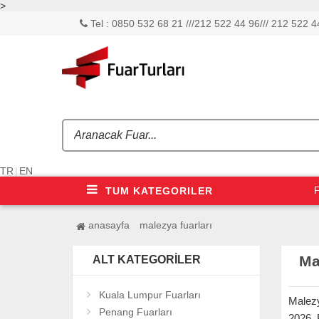
>
Tel : 0850 532 68 21 ///212 522 44 96/// 212 522 44
TR
|
EN
TUM KATEGORILER
F
anasayfa
malezya fuarları
Ma
ALT KATEGORILER
Kuala Lumpur Fuarları
Malezy
Penang Fuarları
2026, 