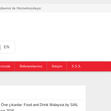
übemiz ile Hizmetinizdeyiz.
|
EN
ımızda
Referanslarımız
İletişim
S.S.S.
r. Öne çıkanlar: Food and Drink Malaysia by SIAL
sia 2026.