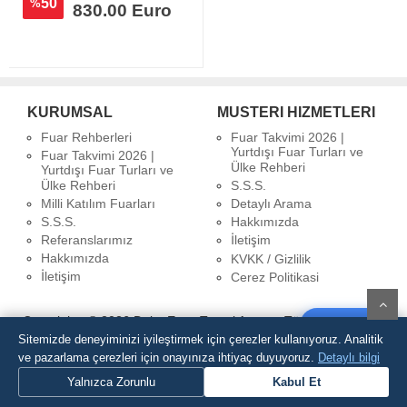
50
%
830.00 Euro
KURUMSAL
MUSTERI HIZMETLERI
Fuar Rehberleri
Fuar Takvimi 2026 |
Yurtdışı Fuar Turları ve
Fuar Takvimi 2026 |
Ülke Rehberi
Yurtdışı Fuar Turları ve
Ülke Rehberi
S.S.S.
Milli Katılım Fuarları
Detaylı Arama
S.S.S.
Hakkımızda
Referanslarımız
İletişim
Hakkımızda
KVKK / Gizlilik
İletişim
Cerez Politikasi
Copyrights © 2026 Delta Expo Travel Agency Türsab Belge No:
Yorum Yaz
3970
Sitemizde deneyiminizi iyileştirmek için çerezler kullanıyoruz. Analitik
WhatsApp Destek Hattı
ve pazarlama çerezleri için onayınıza ihtiyaç duyuyoruz.
Detaylı bilgi
Teklif Al
Yalnızca Zorunlu
Kabul Et
Anasayfa
Hakkımızda
Referanslarımız
Fuar Rehberleri
Iletisim