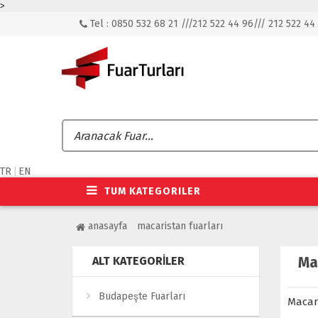
>
Tel : 0850 532 68 21 ///212 522 44 96/// 212 522 44
TR
|
EN
TUM KATEGORILER
anasayfa
macaristan fuarları
Mac
ALT KATEGORILER
Budapeşte Fuarları
Macari