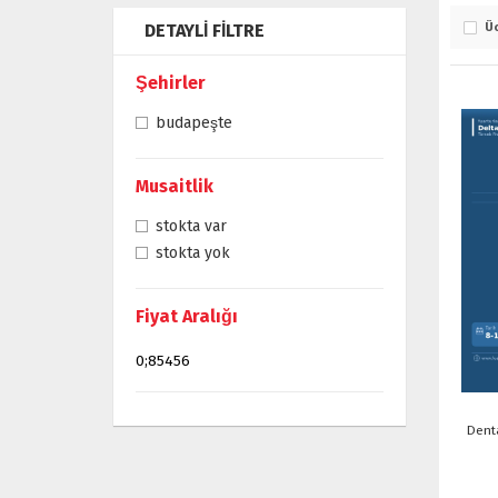
DETAYLI FILTRE
Üc
Şehirler
budapeşte
Musaitlik
stokta var
stokta yok
Fiyat Aralığı
Dent