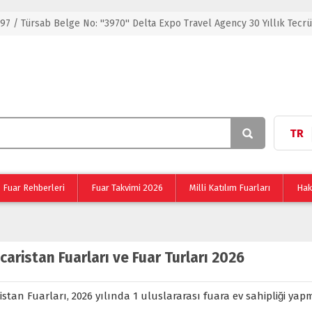
 97 / Türsab Belge No: ''3970'' Delta Expo Travel Agency 30 Yıllık Tecr
TR
Fuar Rehberleri
Fuar Takvimi 2026
Milli Katılım Fuarları
Hak
aristan Fuarları ve Fuar Turları 2026
stan Fuarları, 2026 yılında 1 uluslararası fuara ev sahipliği yap