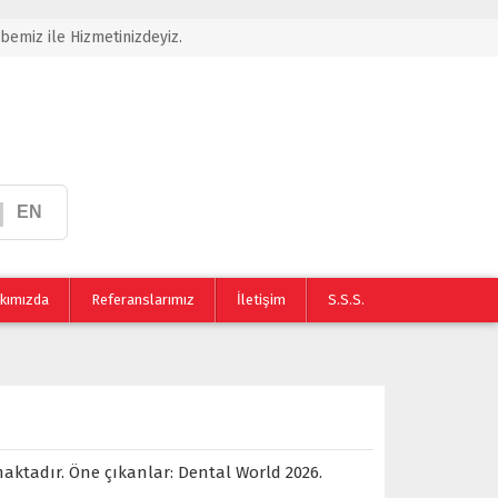
übemiz ile Hizmetinizdeyiz.
|
EN
kımızda
Referanslarımız
İletişim
S.S.S.
maktadır. Öne çıkanlar: Dental World 2026.