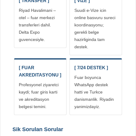
[ TRANSFER ]
[ VIZE ]
Riyad Havalimani –
Suudi e-Vize icin
otel – fuar merkezi
online basvuru sureci
transferleri dahil.
koordinasyonu;
Delta Expo
gerekli belge
guvencesiyle.
hazirliginda tam
destek.
[ FUAR
[ 7/24 DESTEK ]
AKREDITASYONU ]
Fuar boyunca
Profesyonel ziyaretci
WhatsApp destek
kaydi; fuar giris karti
hatti ve Turkce
ve akreditasyon
danismanlik. Riyadin
belgesi temini.
yanimizdayiz.
Sik Sorulan Sorular