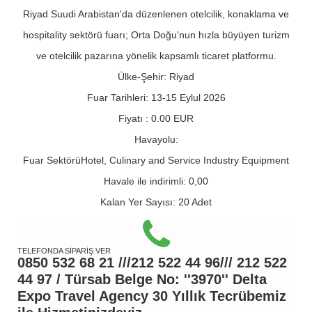
Riyad Suudi Arabistan'da düzenlenen otelcilik, konaklama ve
hospitality sektörü fuarı; Orta Doğu'nun hızla büyüyen turizm
ve otelcilik pazarına yönelik kapsamlı ticaret platformu.
Ülke-Şehir:
Riyad
Fuar Tarihleri:
13-15 Eylul 2026
Fiyatı :
0.00
EUR
Havayolu:
Fuar Sektörü
Hotel, Culinary and Service Industry Equipment
Havale ile indirimli:
0,00
Kalan Yer Sayısı:
20 Adet
TELEFONDA SİPARİŞ VER
0850 532 68 21 ///212 522 44 96/// 212 522
44 97 / Türsab Belge No: ''3970'' Delta
Expo Travel Agency 30 Yıllık Tecrübemiz