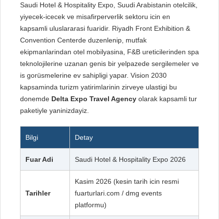
Saudi Hotel & Hospitality Expo, Suudi Arabistanin otelcilik,
yiyecek-icecek ve misafirperverlik sektoru icin en
kapsamli uluslararasi fuaridir. Riyadh Front Exhibition &
Convention Centerde duzenlenip, mutfak
ekipmanlarindan otel mobilyasina, F&B ureticilerinden spa
teknolojilerine uzanan genis bir yelpazede sergilemeler ve
is gorüsmelerine ev sahipligi yapar. Vision 2030
kapsaminda turizm yatirimlarinin zirveye ulastigi bu
donemde
Delta Expo Travel Agency
olarak kapsamli tur
paketiyle yaninizdayiz.
Bilgi
Detay
Fuar Adi
Saudi Hotel & Hospitality Expo 2026
Kasim 2026 (kesin tarih icin resmi
Tarihler
fuarturlari.com / dmg events
platformu)