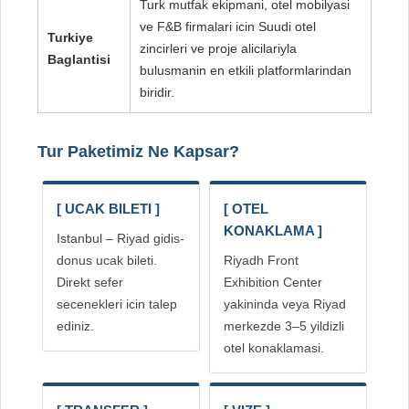
Turk mutfak ekipmani, otel mobilyasi
ve F&B firmalari icin Suudi otel
Turkiye
zincirleri ve proje alicilariyla
Baglantisi
bulusmanin en etkili platformlarindan
biridir.
Tur Paketimiz Ne Kapsar?
[ UCAK BILETI ]
[ OTEL
KONAKLAMA ]
Istanbul – Riyad gidis-
donus ucak bileti.
Riyadh Front
Direkt sefer
Exhibition Center
secenekleri icin talep
yakininda veya Riyad
ediniz.
merkezde 3–5 yildizli
otel konaklamasi.