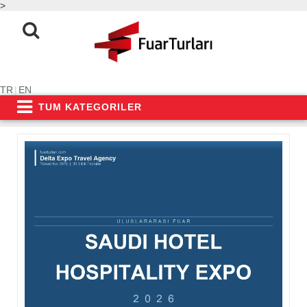
>
TR
|
EN
TUM KATEGORILER