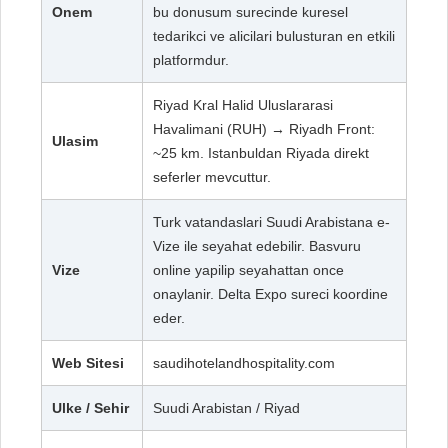
Onem
bu donusum surecinde kuresel
tedarikci ve alicilari bulusturan en etkili
platformdur.
Riyad Kral Halid Uluslararasi
Havalimani (RUH) → Riyadh Front:
Ulasim
~25 km. Istanbuldan Riyada direkt
seferler mevcuttur.
Turk vatandaslari Suudi Arabistana e-
Vize ile seyahat edebilir. Basvuru
Vize
online yapilip seyahattan once
onaylanir. Delta Expo sureci koordine
eder.
Web Sitesi
saudihotelandhospitality.com
Ulke / Sehir
Suudi Arabistan / Riyad