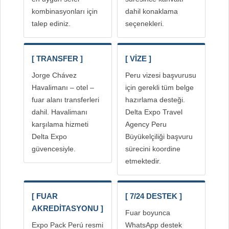
kombinasyonları için
dahil konaklama
talep ediniz.
seçenekleri.
[ TRANSFER ]
[ VİZE ]
Jorge Chávez
Peru vizesi başvurusu
Havalimanı – otel –
için gerekli tüm belge
fuar alanı transferleri
hazırlama desteği.
dahil. Havalimanı
Delta Expo Travel
karşılama hizmeti
Agency Peru
Delta Expo
Büyükelçiliği başvuru
güvencesiyle.
sürecini koordine
etmektedir.
[ FUAR
[ 7/24 DESTEK ]
AKREDİTASYONU ]
Fuar boyunca
Expo Pack Perú resmi
WhatsApp destek