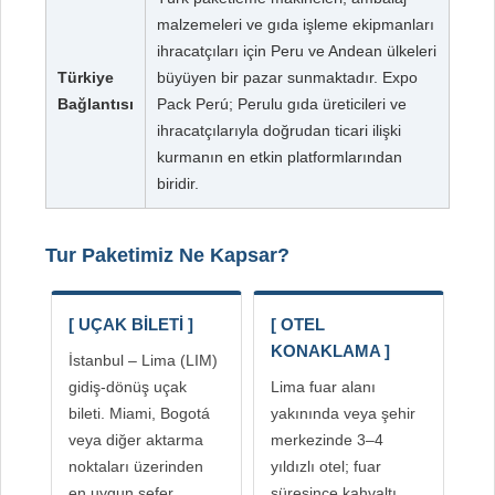
malzemeleri ve gıda işleme ekipmanları
ihracatçıları için Peru ve Andean ülkeleri
Türkiye
büyüyen bir pazar sunmaktadır. Expo
Bağlantısı
Pack Perú; Perulu gıda üreticileri ve
ihracatçılarıyla doğrudan ticari ilişki
kurmanın en etkin platformlarından
biridir.
Tur Paketimiz Ne Kapsar?
[ UÇAK BİLETİ ]
[ OTEL
KONAKLAMA ]
İstanbul – Lima (LIM)
gidiş-dönüş uçak
Lima fuar alanı
bileti. Miami, Bogotá
yakınında veya şehir
veya diğer aktarma
merkezinde 3–4
noktaları üzerinden
yıldızlı otel; fuar
en uygun sefer
süresince kahvaltı