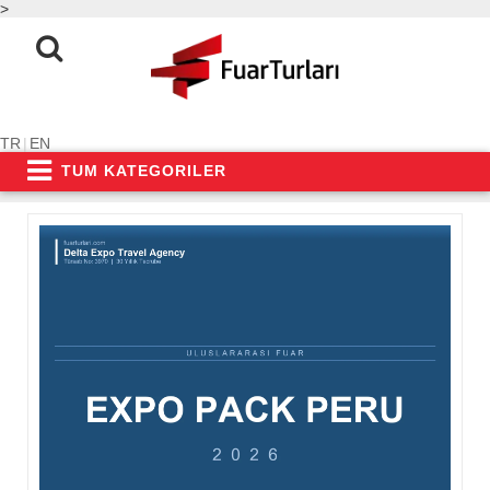
>
TR
|
EN
TUM KATEGORILER