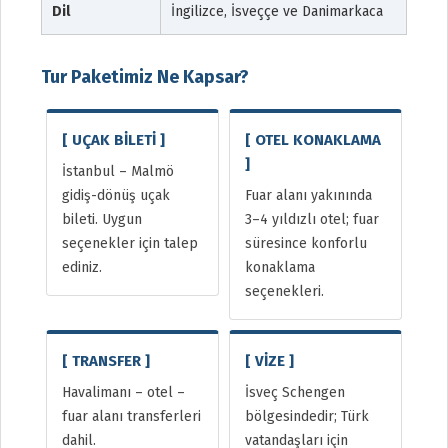
Dil
İngilizce, İsveççe ve Danimarkaca
Tur Paketimiz Ne Kapsar?
[ UÇAK BİLETİ ]
[ OTEL KONAKLAMA
]
İstanbul – Malmö
gidiş-dönüş uçak
Fuar alanı yakınında
bileti. Uygun
3–4 yıldızlı otel; fuar
seçenekler için talep
süresince konforlu
ediniz.
konaklama
seçenekleri.
[ TRANSFER ]
[ VİZE ]
Havalimanı – otel –
İsveç Schengen
fuar alanı transferleri
bölgesindedir; Türk
dahil.
vatandaşları için