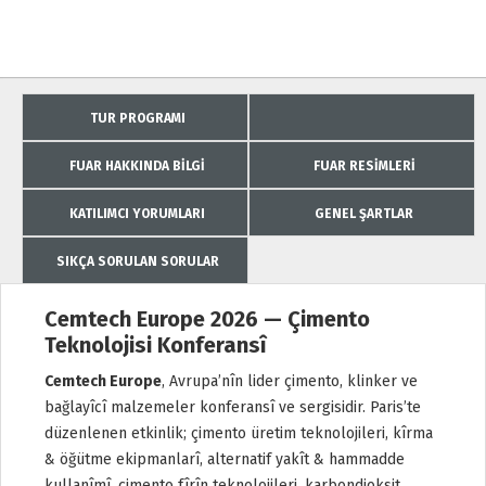
TUR PROGRAMI
FUAR HAKKINDA BILGI
FUAR RESIMLERI
KATILIMCI YORUMLARI
GENEL ŞARTLAR
SIKÇA SORULAN SORULAR
Cemtech Europe 2026 — Çimento
Teknolojisi Konferansî
Cemtech Europe
, Avrupa’nîn lider çimento, klinker ve
bağlayîcî malzemeler konferansî ve sergisidir. Paris’te
düzenlenen etkinlik; çimento üretim teknolojileri, kîrma
& öğütme ekipmanlarî, alternatif yakît & hammadde
kullanîmî, çimento fîrîn teknolojileri, karbondioksit