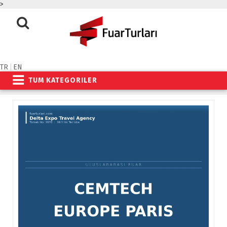
>
TR
|
EN
TUM KATEGORILER