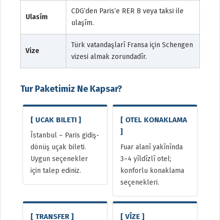
CDG’den Paris’e RER B veya taksi ile
Ulasîm
ulaşîm.
Türk vatandaşlarî Fransa için Schengen
Vize
vizesi almak zorundadîr.
Tur Paketimiz Ne Kapsar?
[ UCAK BILETI ]
[ OTEL KONAKLAMA
]
Îstanbul – Paris gidiş-
dönüş uçak bileti.
Fuar alanî yakînînda
Uygun seçenekler
3–4 yîldîzlî otel;
için talep ediniz.
konforlu konaklama
seçenekleri.
[ TRANSFER ]
[ VÎZE ]