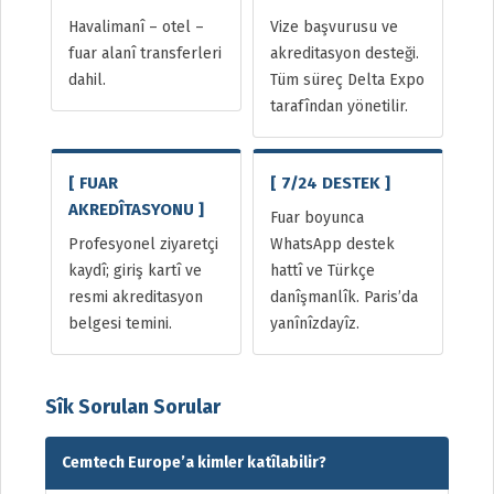
Havalimanî – otel –
Vize başvurusu ve
fuar alanî transferleri
akreditasyon desteği.
dahil.
Tüm süreç Delta Expo
tarafîndan yönetilir.
[ FUAR
[ 7/24 DESTEK ]
AKREDÎTASYONU ]
Fuar boyunca
Profesyonel ziyaretçi
WhatsApp destek
kaydî; giriş kartî ve
hattî ve Türkçe
resmi akreditasyon
danîşmanlîk. Paris’da
belgesi temini.
yanînîzdayîz.
Sîk Sorulan Sorular
Cemtech Europe’a kimler katîlabilir?