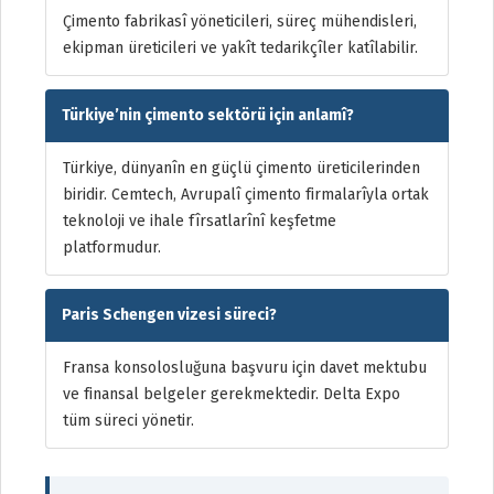
Çimento fabrikasî yöneticileri, süreç mühendisleri,
ekipman üreticileri ve yakît tedarikçîler katîlabilir.
Türkiye’nin çimento sektörü için anlamî?
Türkiye, dünyanîn en güçlü çimento üreticilerinden
biridir. Cemtech, Avrupalî çimento firmalarîyla ortak
teknoloji ve ihale fîrsatlarînî keşfetme
platformudur.
Paris Schengen vizesi süreci?
Fransa konsolosluğuna başvuru için davet mektubu
ve finansal belgeler gerekmektedir. Delta Expo
tüm süreci yönetir.