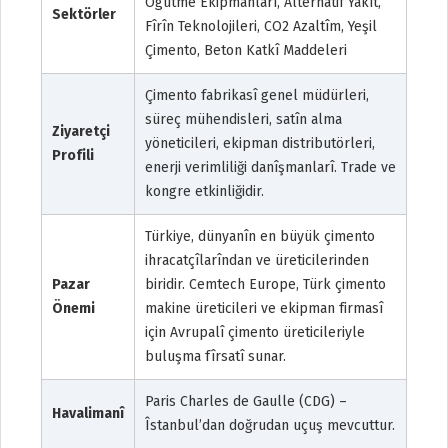
Ögütme Ekipmanlarî, Alternatif Yakît,
Sektörler
Fîrîn Teknolojileri, CO2 Azaltîm, Yeşil
Çimento, Beton Katkî Maddeleri
Çimento fabrikasî genel müdürleri,
süreç mühendisleri, satîn alma
Ziyaretçi
yöneticileri, ekipman distributörleri,
Profili
enerji verimliliği danîşmanlarî. Trade ve
kongre etkinliğidir.
Türkiye, dünyanîn en büyük çimento
ihracatçîlarîndan ve üreticilerinden
Pazar
biridir. Cemtech Europe, Türk çimento
Önemi
makine üreticileri ve ekipman firmasî
için Avrupalî çimento üreticileriyle
buluşma fîrsatî sunar.
Paris Charles de Gaulle (CDG) –
Havalimanî
Îstanbul’dan doğrudan uçuş mevcuttur.