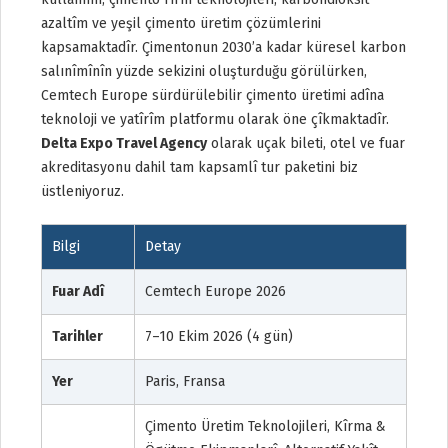
azaltîm ve yeşil çimento üretim çözümlerini
kapsamaktadîr. Çimentonun 2030’a kadar küresel karbon
salınîmînîn yüzde sekizini oluşturduğu görülürken,
Cemtech Europe sürdürülebilir çimento üretimi adîna
teknoloji ve yatîrîm platformu olarak öne çîkmaktadîr.
Delta Expo Travel Agency
olarak uçak bileti, otel ve fuar
akreditasyonu dahil tam kapsamlî tur paketini biz
üstleniyoruz.
Bilgi
Detay
Fuar Adî
Cemtech Europe 2026
Tarihler
7–10 Ekim 2026 (4 gün)
Yer
Paris, Fransa
Çimento Üretim Teknolojileri, Kîrma &