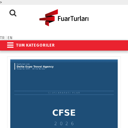
>
TR
|
EN
TUM KATEGORILER