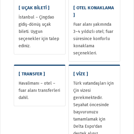
[ UÇAK BİLETİ ]
[ OTEL KONAKLAMA
]
İstanbul – Çingdao
gidiş-dönüş uçak
Fuar alanı yakınında
bileti. Uygun
3–4 yıldızlı otel; fuar
seçenekler için talep
süresince konforlu
ediniz.
konaklama
seçenekleri.
[ TRANSFER ]
[ VİZE ]
Havalimanı – otel –
Türk vatandaşları için
fuar alanı transferleri
Çin vizesi
dahil.
gerekmektedir.
Seyahat öncesinde
başvurunuzu
tamamlamak için
Delta Expo'dan
destek alınız.