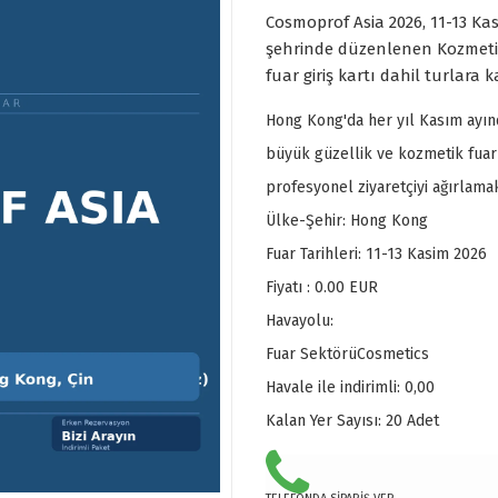
Cosmoprof Asia 2026, 11-13 Ka
şehrinde düzenlenen Kozmetik 
fuar giriş kartı dahil turlara ka
Hong Kong'da her yıl Kasım ayı
büyük güzellik ve kozmetik fuar
profesyonel ziyaretçiyi ağırlamak
Ülke-Şehir:
Hong Kong
Fuar Tarihleri:
11-13 Kasim 2026
Fiyatı :
0.00
EUR
Havayolu:
Fuar Sektörü
Cosmetics
Havale ile indirimli:
0,00
Kalan Yer Sayısı:
20 Adet