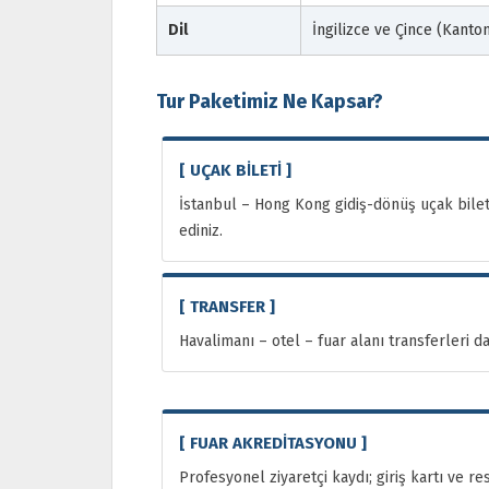
Dil
İngilizce ve Çince (Kant
Tur Paketimiz Ne Kapsar?
[ UÇAK BİLETİ ]
İstanbul – Hong Kong gidiş-dönüş uçak bilet
ediniz.
[ TRANSFER ]
Havalimanı – otel – fuar alanı transferleri da
[ FUAR AKREDİTASYONU ]
Profesyonel ziyaretçi kaydı; giriş kartı ve r