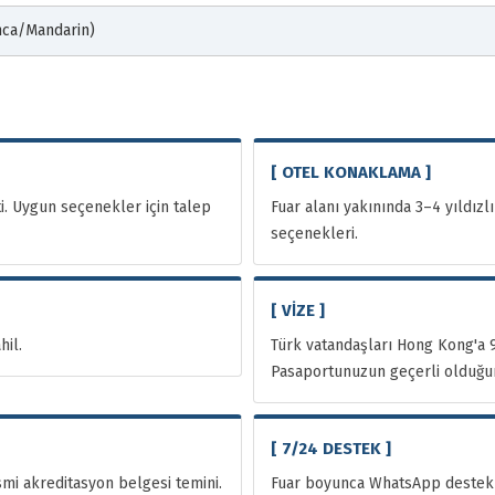
onca/Mandarin)
[ OTEL KONAKLAMA ]
i. Uygun seçenekler için talep
Fuar alanı yakınında 3–4 yıldız
seçenekleri.
[ VİZE ]
hil.
Türk vatandaşları Hong Kong'a 9
Pasaportunuzun geçerli olduğun
[ 7/24 DESTEK ]
esmi akreditasyon belgesi temini.
Fuar boyunca WhatsApp destek 