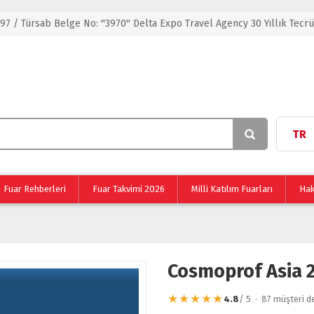
 97 / Türsab Belge No: ''3970'' Delta Expo Travel Agency 30 Yıllık Tecr
TR
Fuar Rehberleri
Fuar Takvimi 2026
Milli Katılım Fuarları
Hak
Cosmoprof Asia 
★★★★★
4.8
/ 5 · 87 müşteri d