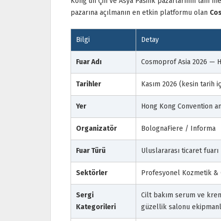
Kong'un Çin ve Asya Pasifik pazarlarının tam mer
pazarına açılmanın en etkin platformu olan
Cos
Bilgi
Detay
Fuar Adı
Cosmoprof Asia 2026 — H
Tarihler
Kasım 2026 (kesin tarih i
Yer
Hong Kong Convention an
Organizatör
BolognaFiere / Informa
Fuar Türü
Uluslararası ticaret fuar
Sektörler
Profesyonel Kozmetik & C
Sergi
Cilt bakım serum ve krem
Kategorileri
güzellik salonu ekipmanla