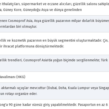
e ithalatçıları, süpermarket ve eczane alıcıları, güzellik salonu sahipler
nya, Güney Kore, Güneydoğu Asya ve dünya genelinden
nen Cosmoprof Asia, Asya güzellik pazarının milyar dolarlık büyümes
formlardan biri olmuştur.
zellik ve kozmetik pazarının en büyük segmentini oluşturmaktadır. Çin
bir ihracat platformuna dönüştürmektedir.
llik trendleri, Cosmoprof Asia'da yoğun biçimde sergilenmekte; Türk 
Havalimanı (HKG)
 aktarmalı uçuşlar mevcuttur (Dubai, Doha, Kuala Lumpur veya Singapu
gun rotayı organize eder.
ong'a 90 güne kadar vizesiz giriş yapabilmektedir. Pasaportun en az 6