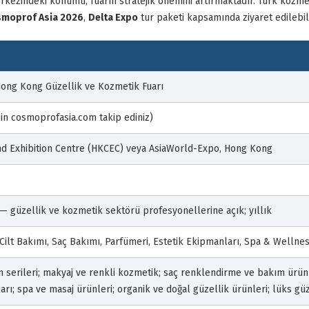
kezindeki konumu, fuarın stratejik önemini artırmaktadır. Türk kozmetik
moprof Asia 2026
,
Delta Expo
tur paketi kapsamında ziyaret edilebili
ong Kong Güzellik ve Kozmetik Fuarı
çin cosmoprofasia.com takip ediniz)
d Exhibition Centre (HKCEC) veya AsiaWorld-Expo, Hong Kong
ı — güzellik ve kozmetik sektörü profesyonellerine açık; yıllık
ilt Bakımı, Saç Bakımı, Parfümeri, Estetik Ekipmanları, Spa & Wellnes
 serileri; makyaj ve renkli kozmetik; saç renklendirme ve bakım ürün
rı; spa ve masaj ürünleri; organik ve doğal güzellik ürünleri; lüks güz