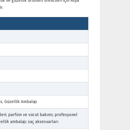
 ve güzellik ürünleri üreticileri için Asya
r.
s, Güzellik Ambalajı
leri; parfüm ve vücut bakımı; profesyonel
ellik ambalajı; saç aksesuarları