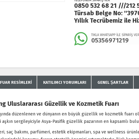
TELEFONDA SİPARİŞ VER
0850 532 68 21 ///212 
Türsab Belge No: ''397
Yıllık Tecrübemiz ile H
TIKLA WHATSAPP İLE SİPARİŞ VE
05356971219
FUAR RESIMLERI
KATILIMCI YORUMLARI
GENEL ŞARTLAR
 Uluslararası Güzellik ve Kozmetik Fuarı
 ayında düzenlenen ve dünyanın en büyük güzellik ve kozmetik fuarı o
'i aşkın sergileyiciyle Asya-Pasifik güzellik pazarının en kapsamlı bu
ri, saç bakımı, parfümeri, estetik ekipmanları, spa ve wellness ürünle