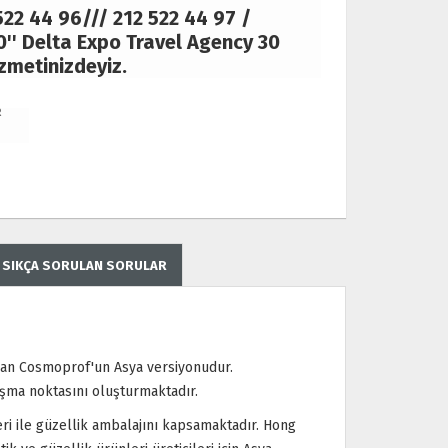
522 44 96/// 212 522 44 97 /
0'' Delta Expo Travel Agency 30
izmetinizdeyiz.
R
SIKÇA SORULAN SORULAR
lan Cosmoprof'un Asya versiyonudur.
luşma noktasını oluşturmaktadır.
ri ile güzellik ambalajını kapsamaktadır. Hong