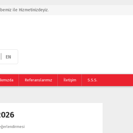
übemiz ile Hizmetinizdeyiz.
|
EN
kımızda
Referanslarımız
İletişim
S.S.S.
2026
eğerlendirmesi