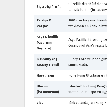
Güzellik distribütörleri v
Ziyaretçi Profili
temsilcileri — Çin, Japo
Tarihçe &
1996'dan bu yana düzenle
Periyot
tetikleyen en kritik plat
Asya Güzellik
Asya Pasifik, küresel gü
Pazarının
Cosmoprof Asia'yı eşsiz 
Büyüklüğü
K-Beauty ve J-
Güney Kore ve Japon güze
Beauty Trendi
sunmaktadır.
Havalimanı
Hong Kong Uluslararası 
Ulaşım
İstanbul'dan Hong Kong'a
(İstanbul'dan)
saattir. Delta Expo en uy
Vize
Türk vatandaşları Hong K