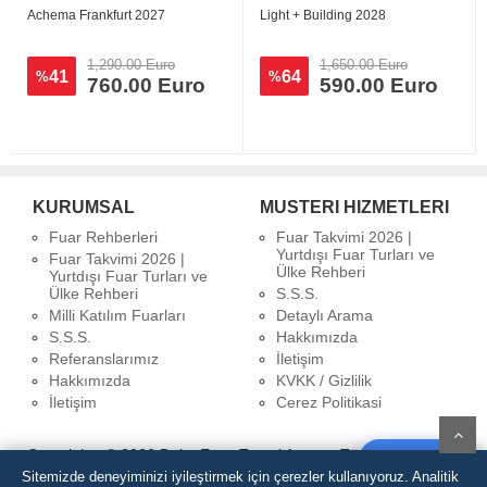
Achema Frankfurt 2027
Light + Building 2028
1,290.00 Euro
1,650.00 Euro
41
64
%
%
760.00 Euro
590.00 Euro
KURUMSAL
MUSTERI HIZMETLERI
Fuar Rehberleri
Fuar Takvimi 2026 |
Yurtdışı Fuar Turları ve
Fuar Takvimi 2026 |
Ülke Rehberi
Yurtdışı Fuar Turları ve
Ülke Rehberi
S.S.S.
Milli Katılım Fuarları
Detaylı Arama
S.S.S.
Hakkımızda
Referanslarımız
İletişim
Hakkımızda
KVKK / Gizlilik
İletişim
Cerez Politikasi
Copyrights © 2026 Delta Expo Travel Agency Türsab Belge No:
Yorum Yaz
3970
Sitemizde deneyiminizi iyileştirmek için çerezler kullanıyoruz. Analitik
WhatsApp Destek Hattı