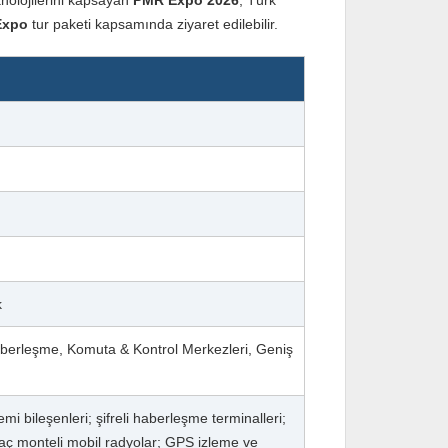
knolojilerini kapsayan
PMR Expo 2026
, Türk
Expo
tur paketi kapsamında ziyaret edilebilir.
k
Haberleşme, Komuta & Kontrol Merkezleri, Geniş
 bileşenleri; şifreli haberleşme terminalleri;
raç monteli mobil radyolar; GPS izleme ve