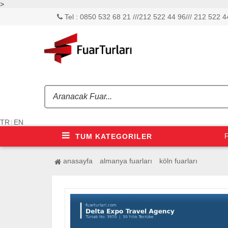
>
Tel : 0850 532 68 21 ///212 522 44 96/// 212 522 44
TR
|
EN
TUM KATEGORILER
F
anasayfa
almanya fuarları
köln fuarları