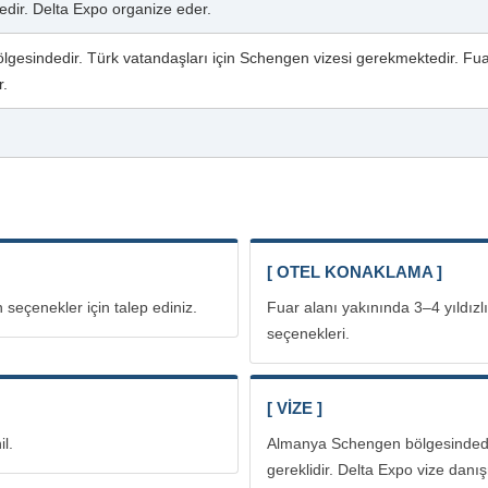
edir. Delta Expo organize eder.
esindedir. Türk vatandaşları için Schengen vizesi gerekmektedir. Fua
r.
[ OTEL KONAKLAMA ]
 seçenekler için talep ediniz.
Fuar alanı yakınında 3–4 yıldızl
seçenekleri.
[ VİZE ]
il.
Almanya Schengen bölgesindedir
gereklidir. Delta Expo vize danı