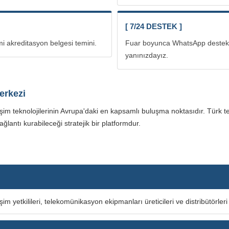
[ 7/24 DESTEK ]
smi akreditasyon belgesi temini.
Fuar boyunca WhatsApp destek h
yanınızdayız.
erkezi
işim teknolojilerinin Avrupa'daki en kapsamlı buluşma noktasıdır. Türk 
bağlantı kurabileceği stratejik bir platformdur.
şim yetkilileri, telekomünikasyon ekipmanları üreticileri ve distribütörleri