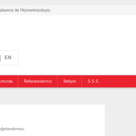
übemiz ile Hizmetinizdeyiz.
|
EN
ımızda
Referanslarımız
İletişim
S.S.S.
eğerlendirmesi