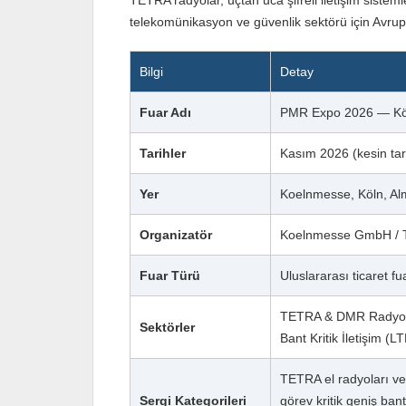
TETRA radyolar, uçtan uca şifreli iletişim sisteml
telekomünikasyon ve güvenlik sektörü için Avrupa'
Bilgi
Detay
Fuar Adı
PMR Expo 2026 — Köln 
Tarihler
Kasım 2026 (kesin tar
Yer
Koelnmesse, Köln, A
Organizatör
Koelnmesse GmbH / T
Fuar Türü
Uluslararası ticaret f
TETRA & DMR Radyo Sis
Sektörler
Bant Kritik İletişim (L
TETRA el radyoları ve 
Sergi Kategorileri
görev kritik geniş ba