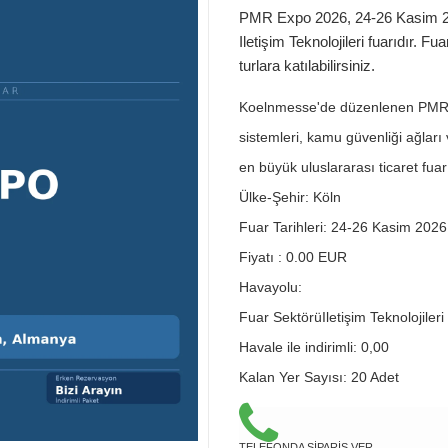
PMR Expo 2026, 24-26 Kasim 202
Iletişim Teknolojileri fuarıdır. Fua
turlara katılabilirsiniz.
Koelnmesse'de düzenlenen PMR Ex
sistemleri, kamu güvenliği ağlar
en büyük uluslararası ticaret fuarı
Ülke-Şehir:
Köln
Fuar Tarihleri:
24-26 Kasim 2026
Fiyatı :
0.00
EUR
Havayolu:
Fuar Sektörü
Iletişim Teknolojileri
Havale ile indirimli:
0,00
Kalan Yer Sayısı:
20 Adet
TELEFONDA SİPARİŞ VER