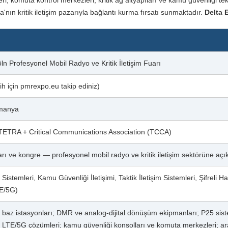
eri, komuta kontrol merkezleri, kritik ağ altyapıları ve kamu güvenliği te
nın kritik iletişim pazarıyla bağlantı kurma fırsatı sunmaktadır.
Delta 
Profesyonel Mobil Radyo ve Kritik İletişim Fuarı
ih için pmrexpo.eu takip ediniz)
lmanya
ETRA + Critical Communications Association (TCCA)
uarı ve kongre — profesyonel mobil radyo ve kritik iletişim sektörüne açı
temleri, Kamu Güvenliği İletişimi, Taktik İletişim Sistemleri, Şifreli 
TE/5G)
baz istasyonları; DMR ve analog-dijital dönüşüm ekipmanları; P25 sistemi
nt LTE/5G çözümleri; kamu güvenliği konsolları ve komuta merkezleri; a