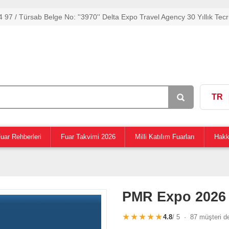
 97 / Türsab Belge No: ''3970'' Delta Expo Travel Agency 30 Yıllık Tecr
TR
uar Rehberleri
Fuar Takvimi 2026
Milli Katılım Fuarları
Hakk
PMR Expo 2026
★★★★★
4.8
/ 5 · 87 müşteri d