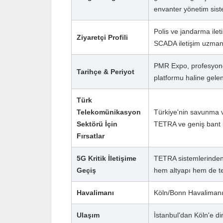
envanter yönetim sist
Polis ve jandarma ileti
Ziyaretçi Profili
SCADA iletişim uzmanl
PMR Expo, profesyonel 
Tarihçe & Periyot
platformu haline gelen
Türk
Telekomünikasyon
Türkiye'nin savunma ve
Sektörü İçin
TETRA ve geniş bant kr
Fırsatlar
5G Kritik İletişime
TETRA sistemlerinden 
Geçiş
hem altyapı hem de ter
Havalimanı
Köln/Bonn Havaliman
Ulaşım
İstanbul'dan Köln'e d