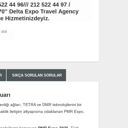
522 44 96/// 212 522 44 97 /
70'' Delta Expo Travel Agency
le Hizmetinizdeyiz.
Ş VER
R
SIKÇA SORULAN SORULAR
uarı
nliği ağları, TETRA ve DMR teknolojilerini bir
 taktik iletişim altyapısına odaklanan PMR Expo,