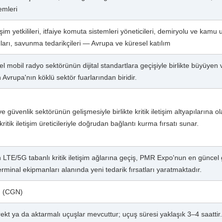
emleri
şim yetkilileri, itfaiye komuta sistemleri yöneticileri, demiryolu ve kamu 
arı, savunma tedarikçileri — Avrupa ve küresel katılım
mobil radyo sektörünün dijital standartlara geçişiyle birlikte büyüyen ve k
 Avrupa'nın köklü sektör fuarlarından biridir.
 güvenlik sektörünün gelişmesiyle birlikte kritik iletişim altyapılarına 
itik iletişim üreticileriyle doğrudan bağlantı kurma fırsatı sunar.
LTE/5G tabanlı kritik iletişim ağlarına geçiş, PMR Expo'nun en güncel
minal ekipmanları alanında yeni tedarik fırsatları yaratmaktadır.
ı (CGN)
irekt ya da aktarmalı uçuşlar mevcuttur; uçuş süresi yaklaşık 3–4 saat