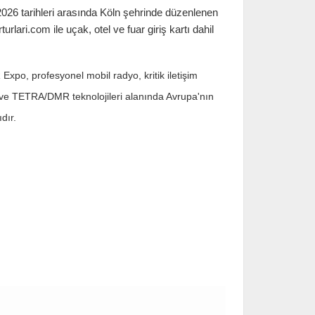
6 tarihleri arasında Köln şehrinde düzenlenen
rturlari.com ile uçak, otel ve fuar giriş kartı dahil
po, profesyonel mobil radyo, kritik iletişim
ı ve TETRA/DMR teknolojileri alanında Avrupa'nın
dır.