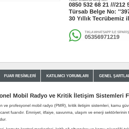
0850 532 68 21 ///212 
Türsab Belge No: ''39
30 Yıllık Tecrübemiz i
TIKLA WHATSAPP İLE SİPARİ
05356971219
FUAR RESIMLERI
KATILIMCI YORUMLARI
GENEL ŞARTLA
el Mobil Radyo ve Kritik İletişim Sistemleri F
 ve profesyonel mobil radyo (PMR), kritik iletişim sistemleri, kamu güve
caret fuarıdır. Emniyet, itfaiye, savunma, ulaşım ve enerji sektörlerinin
dur.