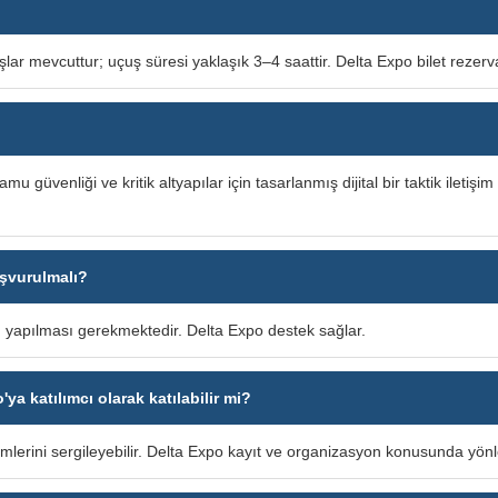
şlar mevcuttur; uçuş süresi yaklaşık 3–4 saattir. Delta Expo bilet rezer
u güvenliği ve kritik altyapılar için tasarlanmış dijital bir taktik ileti
şvurulmalı?
 yapılması gerekmektedir. Delta Expo destek sağlar.
a katılımcı olarak katılabilir mi?
lerini sergileyebilir. Delta Expo kayıt ve organizasyon konusunda yönle