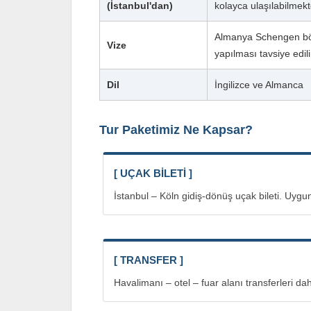
(İstanbul'dan)
kolayca ulaşılabilmekt
Almanya Schengen bölg
Vize
yapılması tavsiye edili
Dil
İngilizce ve Almanca
Tur Paketimiz Ne Kapsar?
[ UÇAK BİLETİ ]
İstanbul – Köln gidiş-dönüş uçak bileti. Uygun
[ TRANSFER ]
Havalimanı – otel – fuar alanı transferleri dah